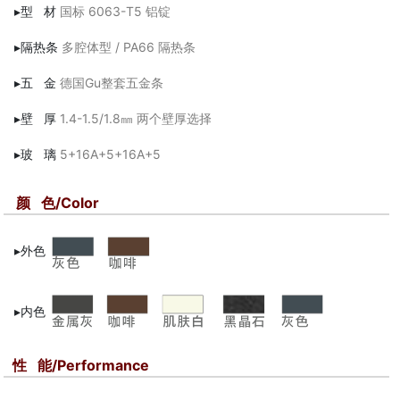
▸型 材
国标 6063-T5 铝锭
▸隔热条
多腔体型 / PA66 隔热条
▸五 金
德国Gu整套五金条
▸壁 厚
1.4-1.5/1.8㎜ 两个壁厚选择
▸玻 璃
5+16A+5+16A+5
颜 色/Color
▸外色
▸内色
性 能/Performance